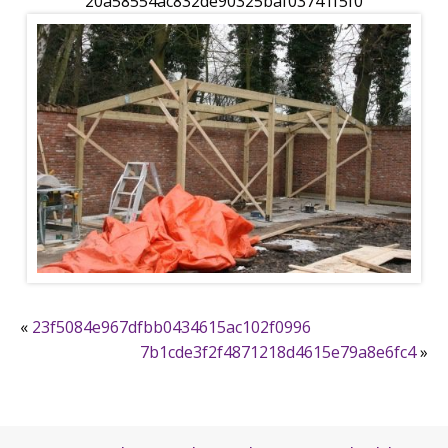
20a58554ac832de90325baf03741f5f0
«
23f5084e967dfbb0434615ac102f0996
7b1cde3f2f4871218d4615e79a8e6fc4
»