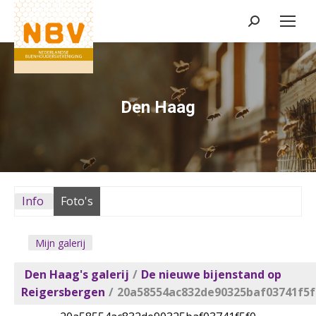
Zoeken:
Den Haag
Info
Foto's
Mijn galerij
Den Haag's galerij
/
De nieuwe bijenstand op
Reigersbergen
/
20a58554ac832de90325baf03741f5f