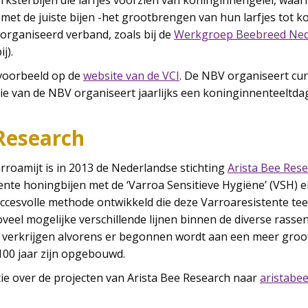
werksterbijen die larfjes voorzien van koninginnengelei, waa
met de juiste bijen -het grootbrengen van hun larfjes tot k
georganiseerd verband, zoals bij de
Werkgroep Beebreed Ned
j).
jvoorbeeld op de
website van de VCI
. De NBV organiseert cu
e van de NBV organiseert jaarlijks een koninginnenteeltda
Research
arroamijt is in 2013 de Nederlandse stichting
Arista Bee Res
ente honingbijen met de ‘Varroa Sensitieve Hygiëne’ (VSH)
uccesvolle methode ontwikkeld die deze Varroaresistente tee
veel mogelijke verschillende lijnen binnen de diverse rassen
te verkrijgen alvorens er begonnen wordt aan een meer groo
e 100 jaar zijn opgebouwd.
ie over de projecten van Arista Bee Research naar
aristabee