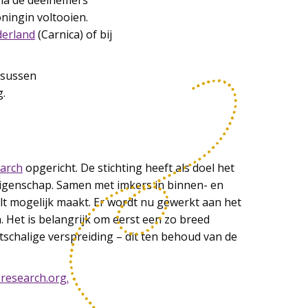
rna de deelnemers
oningin voltooien.
erland
(Carnica) of bij
rsussen
g.
earch
opgericht. De stichting heeft als doel het
 eigenschap. Samen met imkers in binnen- en
lt mogelijk maakt. Er wordt nu gewerkt aan het
. Het is belangrijk om eerst een zo breed
tschalige verspreiding – dit ten behoud van de
research.org.