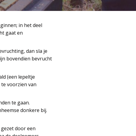
nginnen; in het deel
ht gaat en
vruchting, dan sla je
zijn bovendien bevrucht
ld (een lepeltje
s te voorzien van
nden te gaan.
nheemse donkere bij.
p gezet door een