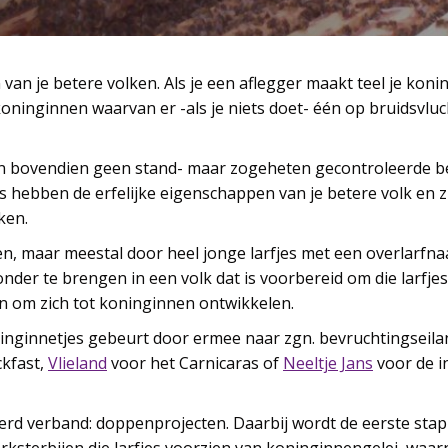
 van je betere volken. Als je een aflegger maakt teel je koni
oninginnen waarvan er -als je niets doet- één op bruidsvluc
en bovendien geen stand- maar zogeheten gecontroleerde be
s hebben de erfelijke eigenschappen van je betere volk en 
ken.
n, maar meestal door heel jonge larfjes met een overlarfnaa
n onder te brengen in een volk dat is voorbereid om die larfje
n om zich tot koninginnen ontwikkelen.
nginnetjes gebeurt door ermee naar zgn. bevruchtingseila
ckfast,
Vlieland
voor het Carnicaras of
Neeltje Jans
voor de i
erd verband: doppenprojecten. Daarbij wordt de eerste sta