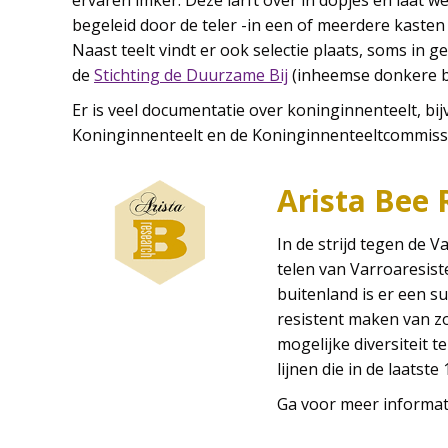
ervaren imker. Deze larft over in dopjes en laat 
begeleid door de teler -in een of meerdere kasten 
Naast teelt vindt er ook selectie plaats, soms in 
de
Stichting de Duurzame Bij
(inheemse donkere bi
Er is veel documentatie over koninginnenteelt, bi
Koninginnenteelt en de Koninginnenteeltcommissi
Arista Bee 
In de strijd tegen de V
telen van Varroaresist
buitenland is er een s
resistent maken van zo
mogelijke diversiteit 
lijnen die in de laatst
Ga voor meer informat