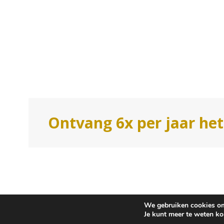
Ontvang 6x per jaar he
We gebruiken cookies om 
Copyright 2026 |
NBV
|
Privacy Beleid
|
Sitemap
|
Conta
Je kunt meer te weten k