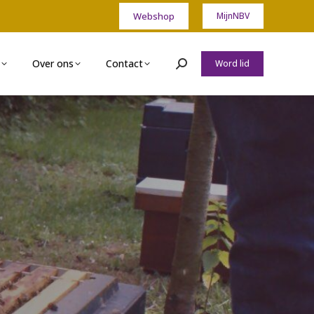
Webshop
MijnNBV
Over ons
Contact
Word lid
Zoeken: