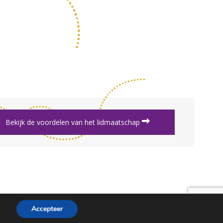
Bekijk de voordelen van het lidmaatschap
Accepteer
nbvbureau@bijenhouders.nl
(0)317 422 422