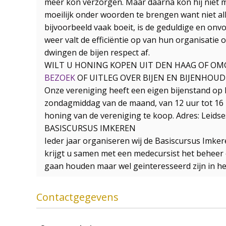
meer kon verzorgen. Maar daarna kon hij niet m
moeilijk onder woorden te brengen want niet all
bijvoorbeeld vaak boeit, is de geduldige en on
weer valt de efficiëntie op van hun organisatie
dwingen de bijen respect af.
WILT U HONING KOPEN UIT DEN HAAG OF OMGEV
BEZOEK
OF UITLEG OVER BIJEN EN BIJENHOU
Onze vereniging heeft een eigen bijenstand op h
zondagmiddag van de maand, van 12 uur tot 16 u
honing van de vereniging te koop. Adres: Leid
BASISCURSUS IMKEREN
Ieder jaar organiseren wij de Basiscursus Imker
krijgt u samen met een medecursist het beheer ov
gaan houden maar wel geinteresseerd zijn in het
Contactgegevens