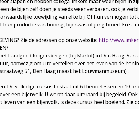
eer slapen en hebben collega-imkers maar weer bijen in zij
een de bijen zelf doen je steeds weer verbazen, ook je verb
voorwaardelijke toewijding van elke bij. Of hun vermogen to
 of hun productie van honing, bijenwas of jong broed. En so
ING? Zie de adressen op onze website:
http://www.imke
DEN?
et Landgoed Reigersbergen (bij Marlot) in Den Haag. Van apr
ur, aanwezig om u te vertellen over het leven van de honin
sestraatweg 51, Den Haag (naast het Louwmanmuseum) .
en. De volledige cursus bestaat uit 6 theorielessen en 10 pr
er een bijenvolk. U wordt daar uiteraard bij begeleid. Ook v
 leven van een bijenvolk, is deze cursus heel boeiend. Zie 