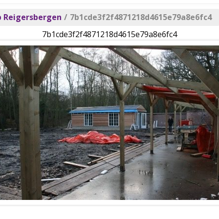
p Reigersbergen
/
7b1cde3f2f4871218d4615e79a8e6fc4
7b1cde3f2f4871218d4615e79a8e6fc4