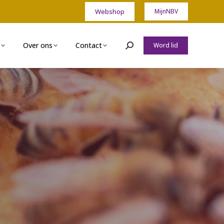
Webshop
MijnNBV
Over ons
Contact
Word lid
Zoeken: