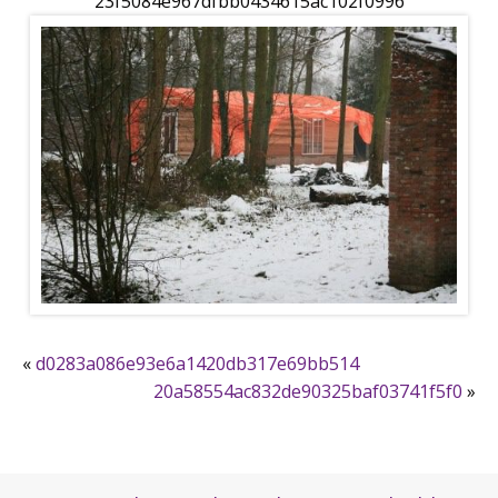
23f5084e967dfbb0434615ac102f0996
«
d0283a086e93e6a1420db317e69bb514
20a58554ac832de90325baf03741f5f0
»