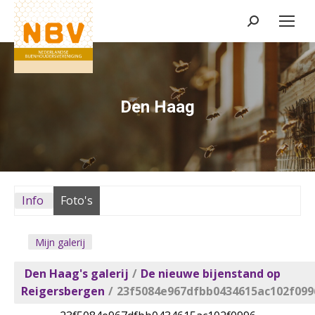
Zoeken:
Den Haag
Info
Foto's
Mijn galerij
Den Haag's galerij
/
De nieuwe bijenstand op
Reigersbergen
/
23f5084e967dfbb0434615ac102f099