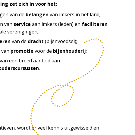
ing zet zich in voor het:
igen van de
belangen
van imkers in het land;
en van
service
aan imkers (leden) en
faciliteren
ale verenigingen;
eren
van de
dracht
(bijenvoedsel);
n van
promotie
voor de
bijenhouderij
;
 van een breed aanbod aan
ouderscursussen
.
tieven, wordt er veel kennis uitgewisseld en