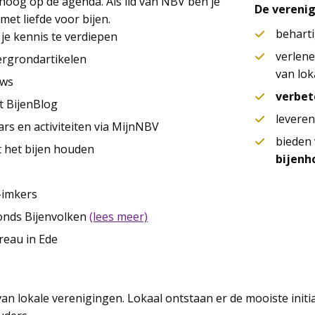
hoog op de agenda. Als lid van NBV ben je
De verenig
et liefde voor bijen.
behart
je kennis te verdiepen
verlen
ergrondartikelen
van lok
uws
verbet
t BijenBlog
levere
rs en activiteiten via MijnNBV
bieden
t het bijen houden
bijenh
-imkers
onds Bijenvolken
(lees meer)
reau in Ede
an lokale verenigingen. Lokaal ontstaan er de mooiste initia