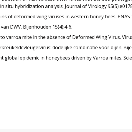
 in situ hybridization analysis. Journal of Virology 95(5):e017
rigins of deformed wing viruses in western honey bees. PNAS
n van DWV. Bijenhouden 15(4):4-6.
s to varroa mite in the absence of Deformed Wing Virus. Viru
rkreukeldevleugelvirus: dodelijke combinatie voor bijen. Bij
cent global epidemic in honeybees driven by Varroa mites. Sci