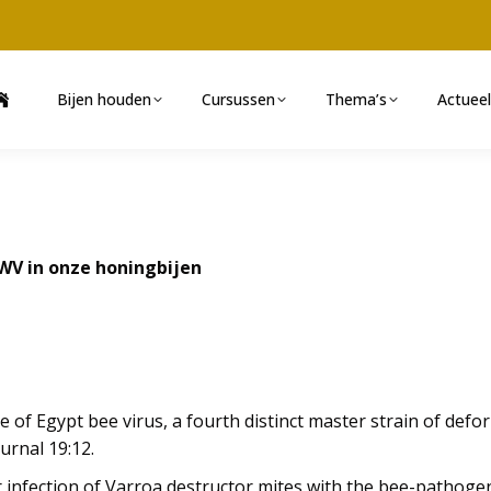
Bijen houden
Cursussen
Thema’s
Actueel
WV in onze honingbijen
e of Egypt bee virus, a fourth distinct master strain of defo
urnal 19:12.
for infection of Varroa destructor mites with the bee-pathog