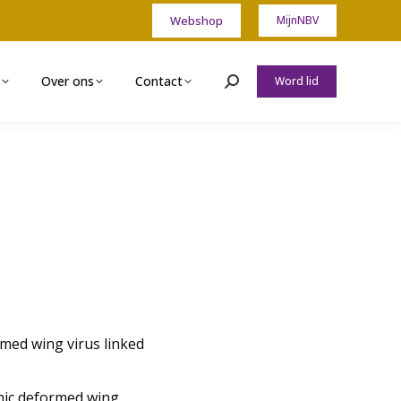
Webshop
MijnNBV
Over ons
Contact
Word lid
Zoeken:
rmed wing virus linked
enic deformed wing