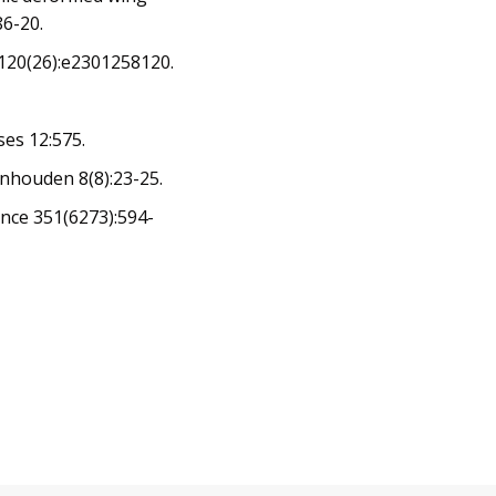
86-20.
 120(26):e2301258120.
ses 12:575.
enhouden 8(8):23-25.
ence 351(6273):594-