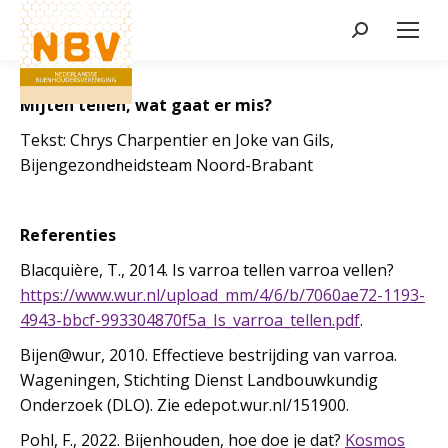
Zoeken:
Mijten tellen, wat gaat er mis?
Tekst: Chrys Charpentier en Joke van Gils,
Bijengezondheidsteam Noord-Brabant
Referenties
Blacquière, T., 2014. Is varroa tellen varroa vellen?
https://www.wur.nl/upload_mm/4/6/b/7060ae72-1193-
4943-bbcf-993304870f5a_Is_varroa_tellen.pdf
.
Bijen@wur, 2010. Effectieve bestrijding van varroa.
Wageningen, Stichting Dienst Landbouwkundig
Onderzoek (DLO). Zie edepot.wur.nl/151900.
Pohl, F., 2022. Bijenhouden, hoe doe je dat?
Kosmos