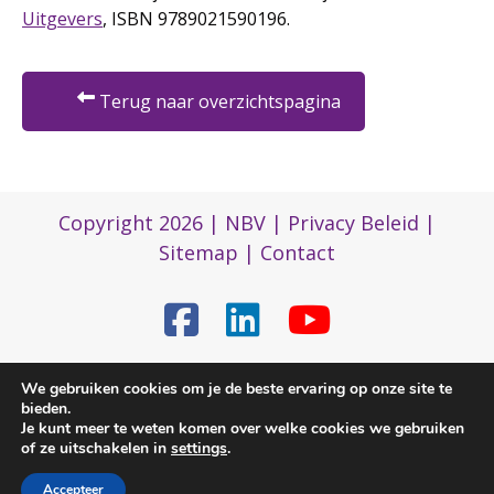
Uitgevers
, ISBN 9789021590196.
Terug naar overzichtspagina
Copyright 2026 |
NBV
|
Privacy Beleid
|
Sitemap
|
Contact
(0)317 422 422
We gebruiken cookies om je de beste ervaring op onze site te
bieden.
Je kunt meer te weten komen over welke cookies we gebruiken
of ze uitschakelen in
settings
.
nbvbureau@bijenhouders.nl
Accepteer