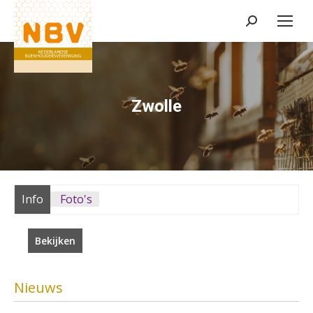
Zoeken:
Zwolle
Info
Foto's
Bekijken
Nieuws