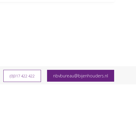
nbvbureau@bijenhouders.nl
(0)317 422 422