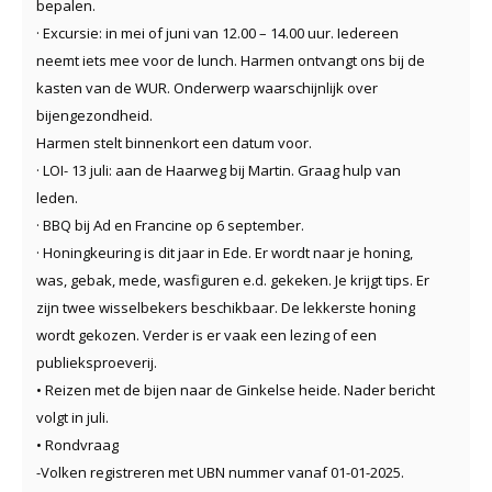
bepalen.
· Excursie: in mei of juni van 12.00 – 14.00 uur. Iedereen
neemt iets mee voor de lunch. Harmen ontvangt ons bij de
kasten van de WUR. Onderwerp waarschijnlijk over
bijengezondheid.
Harmen stelt binnenkort een datum voor.
· LOI- 13 juli: aan de Haarweg bij Martin. Graag hulp van
leden.
· BBQ bij Ad en Francine op 6 september.
· Honingkeuring is dit jaar in Ede. Er wordt naar je honing,
was, gebak, mede, wasfiguren e.d. gekeken. Je krijgt tips. Er
zijn twee wisselbekers beschikbaar. De lekkerste honing
wordt gekozen. Verder is er vaak een lezing of een
publieksproeverij.
• Reizen met de bijen naar de Ginkelse heide. Nader bericht
volgt in juli.
• Rondvraag
-Volken registreren met UBN nummer vanaf 01-01-2025.