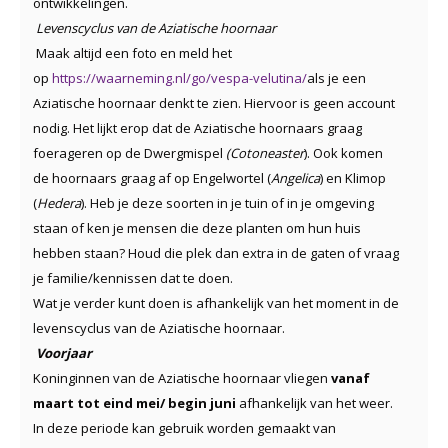
ontwikkelingen.
Levenscyclus van de Aziatische hoornaar
Maak altijd een foto en meld het
op
https://waarneming.nl/go/vespa-velutina/
als je een
Aziatische hoornaar denkt te zien. Hiervoor is geen account
nodig. Het lijkt erop dat de Aziatische hoornaars graag
foerageren op de Dwergmispel
(Cotoneaster
). Ook komen
de hoornaars graag af op Engelwortel (
Angelica
) en Klimop
(
Hedera
). Heb je deze soorten in je tuin of in je omgeving
staan of ken je mensen die deze planten om hun huis
hebben staan? Houd die plek dan extra in de gaten of vraag
je familie/kennissen dat te doen.
Wat je verder kunt doen is afhankelijk van het moment in de
levenscyclus van de Aziatische hoornaar.
Voorjaar
Koninginnen van de Aziatische hoornaar vliegen
vanaf
maart tot eind mei/ begin juni
afhankelijk van het weer.
In deze periode kan gebruik worden gemaakt van