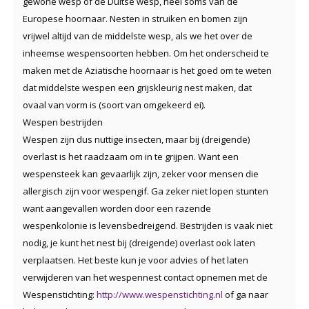
gewone wesp of de Duitse wesp, heel soms van de
Europese hoornaar. Nesten in struiken en bomen zijn
vrijwel altijd van de middelste wesp, als we het over de
inheemse wespensoorten hebben. Om het onderscheid te
maken met de Aziatische hoornaar is het goed om te weten
dat middelste wespen een grijskleurig nest maken, dat
ovaal van vorm is (soort van omgekeerd ei).
Wespen bestrijden
Wespen zijn dus nuttige insecten, maar bij (dreigende)
overlast is het raadzaam om in te grijpen. Want een
wespensteek kan gevaarlijk zijn, zeker voor mensen die
allergisch zijn voor wespengif. Ga zeker niet lopen stunten
want aangevallen worden door een razende
wespenkolonie is levensbedreigend. Bestrijden is vaak niet
nodig, je kunt het nest bij (dreigende) overlast ook laten
verplaatsen. Het beste kun je voor advies of het laten
verwijderen van het wespennest contact opnemen met de
Wespenstichting:
http://www.wespenstichting.nl
of ga naar