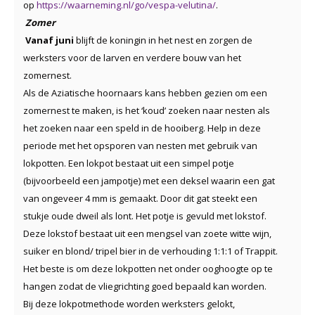
op
https://waarneming.nl/go/vespa-velutina/
.
Zomer
Vanaf juni
blijft de koningin in het nest en zorgen de
werksters voor de larven en verdere bouw van het
zomernest.
Als de Aziatische hoornaars kans hebben gezien om een
zomernest te maken, is het ‘koud’ zoeken naar nesten als
het zoeken naar een speld in de hooiberg. Help in deze
periode met het opsporen van nesten met gebruik van
lokpotten. Een lokpot bestaat uit een simpel potje
(bijvoorbeeld een jampotje) met een deksel waarin een gat
van ongeveer 4 mm is gemaakt. Door dit gat steekt een
stukje oude dweil als lont. Het potje is gevuld met lokstof.
Deze lokstof bestaat uit een mengsel van zoete witte wijn,
suiker en blond/ tripel bier in de verhouding 1:1:1 of Trappit.
Het beste is om deze lokpotten net onder ooghoogte op te
hangen zodat de vliegrichting goed bepaald kan worden.
Bij deze lokpotmethode worden werksters gelokt,