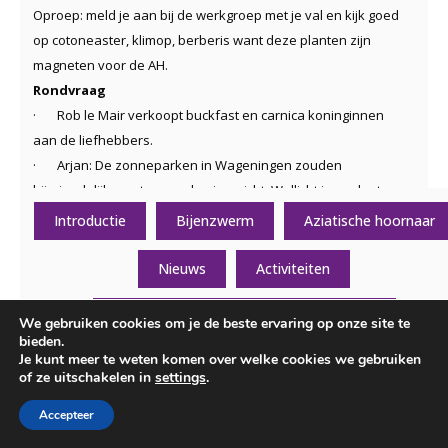
Oproep: meld je aan bij de werkgroep met je val en kijk goed
op cotoneaster, klimop, berberis want deze planten zijn
magneten voor de AH.
Rondvraag
·
Rob le Mair verkoopt buckfast en carnica koninginnen
aan de liefhebbers.
·
Arjan: De zonneparken in Wageningen zouden
bijvriendelijk moeten worden ingericht. Wellicht is er plaats
voor bijenkasten en/of bijvriendelijke beplanting
Introductie
Bijenzwerm
Aziatische hoornaar
·
Harmen: enquête wintersterfte invullen a.u.b.. Link zal
gedeeld worden in de app groep
Nieuws
Activiteiten
·
Jans: aandacht voor het bijenhotel in het Arboretum is
dringend gewenst. Misschien vragen aan Taas? Wellicht dat
Algemene informatie over de vereniging
We gebruiken cookies om je de beste ervaring op onze site te
Fletcher hiervoor zou willen betalen?
bieden.
Je kunt meer te weten komen over welke cookies we gebruiken
Contactgegevens
Overige informatie
·
Ernst heeft tijdschriften meegenomen(‘Bijen’, ‘Mijn bijen’
of ze uitschakelen in
settings
.
en ‘Onze bijen’) en korfvlechtmateriaal voor de liefhebber.
·
Tineke: oude tijdschriften als het Groentje zijn ooit
Accepteer
gescand. Via de WUR en de NBV te raadplegen. Marleen