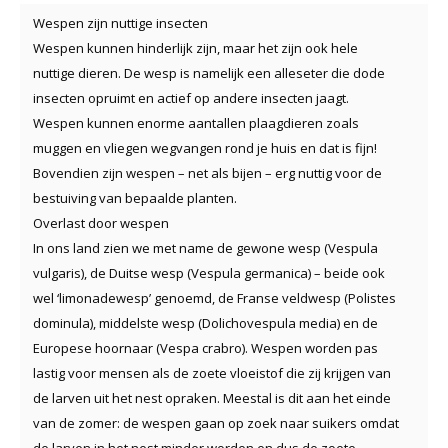
Wespen zijn nuttige insecten
Wespen kunnen hinderlijk zijn, maar het zijn ook hele
nuttige dieren. De wesp is namelijk een alleseter die dode
insecten opruimt en actief op andere insecten jaagt.
Wespen kunnen enorme aantallen plaagdieren zoals
muggen en vliegen wegvangen rond je huis en dat is fijn!
Bovendien zijn wespen – net als bijen – erg nuttig voor de
bestuiving van bepaalde planten.
Overlast door wespen
In ons land zien we met name de gewone wesp (Vespula
vulgaris), de Duitse wesp (Vespula germanica) – beide ook
wel ‘limonadewesp’ genoemd, de Franse veldwesp (Polistes
dominula), middelste wesp (Dolichovespula media) en de
Europese hoornaar (Vespa crabro). Wespen worden pas
lastig voor mensen als de zoete vloeistof die zij krijgen van
de larven uit het nest opraken. Meestal is dit aan het einde
van de zomer: de wespen gaan op zoek naar suikers omdat
de larven in het nest minder worden en dus de zoete