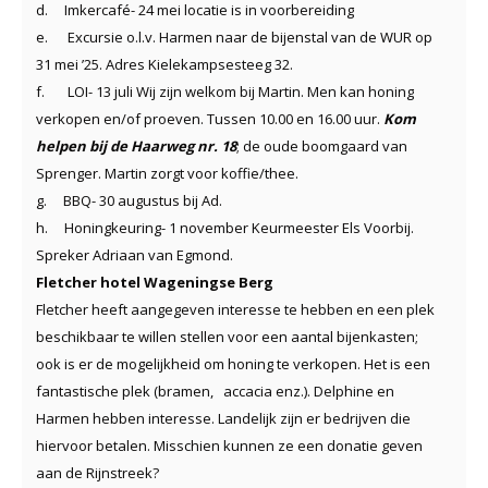
d.
Imkercafé- 24 mei locatie is in voorbereiding
e.
Excursie o.l.v. Harmen naar de bijenstal van de WUR op
31 mei ’25. Adres Kielekampsesteeg 32.
f.
LOI- 13 juli Wij zijn welkom bij Martin. Men kan honing
verkopen en/of proeven. Tussen 10.00 en 16.00 uur.
Kom
helpen bij de Haarweg nr. 18
; de oude boomgaard van
Sprenger. Martin zorgt voor koffie/thee.
g.
BBQ- 30 augustus bij Ad.
h.
Honingkeuring- 1 november Keurmeester Els Voorbij.
Spreker Adriaan van Egmond.
Fletcher hotel Wageningse Berg
Fletcher heeft aangegeven interesse te hebben en een plek
beschikbaar te willen stellen voor een aantal bijenkasten;
ook is er de mogelijkheid om honing te verkopen. Het is een
fantastische plek (bramen, accacia enz.). Delphine en
Harmen hebben interesse. Landelijk zijn er bedrijven die
hiervoor betalen. Misschien kunnen ze een donatie geven
aan de Rijnstreek?