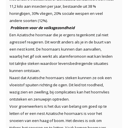
11,2 kilo aan insecten per jaar, bestaande uit 38 %
honingbijen, 30% vliegen, 20% sociale wespen en veel
andere soorten (12%).
Probleem voor de volksgezondheid
Een Aziatische hoornaar die je ergens tegenkomt zal niet
agressief reageren. Dit wordt anders als je in de buurt van
een nest komt. De hoornaars kunnen dan aanvallen,
waarbij het gif ook werkt als alarmferomoon wat kan leiden
tot talrijke steken waardoor levensbedreigende situaties
kunnen ontstaan.
Naast dat Aziatische hoornaars steken kunnen ze ook een
vloeistof spuiten richting de ogen. Dit leid tot roodheid,
wazig zien en zwelling, bij complicaties kan het hoornvlies
ontsteken en zenuwpijn optreden.
Voor groenwerkers is het dus van belang om goed op te
letten of er een nest Aziatische hoornaars is voor het
snoeien van een haag of boom. Het devies is ook om
tijdens het snoeien op te letten. Vaak komen hoornaars