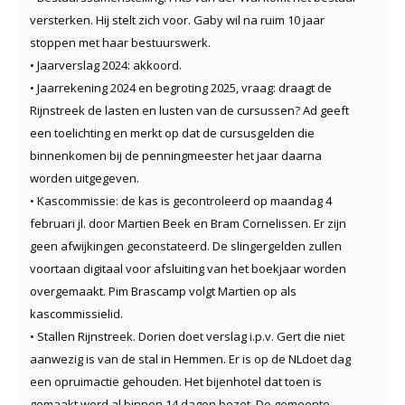
versterken. Hij stelt zich voor. Gaby wil na ruim 10 jaar
stoppen met haar bestuurswerk.
• Jaarverslag 2024: akkoord.
• Jaarrekening 2024 en begroting 2025, vraag: draagt de
Rijnstreek de lasten en lusten van de cursussen? Ad geeft
een toelichting en merkt op dat de cursusgelden die
binnenkomen bij de penningmeester het jaar daarna
worden uitgegeven.
• Kascommissie: de kas is gecontroleerd op maandag 4
februari jl. door Martien Beek en Bram Cornelissen. Er zijn
geen afwijkingen geconstateerd. De slingergelden zullen
voortaan digitaal voor afsluiting van het boekjaar worden
overgemaakt. Pim Brascamp volgt Martien op als
kascommissielid.
• Stallen Rijnstreek. Dorien doet verslag i.p.v. Gert die niet
aanwezig is van de stal in Hemmen. Er is op de NLdoet dag
een opruimactie gehouden. Het bijenhotel dat toen is
gemaakt werd al binnen 14 dagen bezet. De gemeente