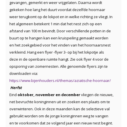
gevangen, gemerkt en weer vrijgelaten. Daarna wordt
gekeken hoe lang het duurt voordat dezelfde hoornaar
weer terugkomt op de lokpot en in welke richting ze vliegt. In
het algemeen betekent 1 min dat het nest zich op een
afstand van 100 m bevindt. Door verschillende potten in de
buurt op te hangen kan een kruispeiling gemaakt worden
en het zoekgebied voor het vinden van het hoornaarsnest
verkleind. Hang een flyer -flyer 3- op bij het lokpotje als
deze in de openbare ruimte hangt. Zie ook flyer 4 voor de
opsporing van zomernesten. Alle genoemde flyers zijn te
downloaden via:
https://www.bijenhouders.nl/themas/aziatische-hoornaar/
Herfst
Eind
oktober, november en december
vliegen de nieuwe,
net bevruchte koninginnen uit en zoeken een plaats om te
overwinteren. Ook in deze maanden kan de selectieve val
gebruikt worden om de jonge koninginnen weg te vangen
en te voorkomen dat ze volgend jaar een nieuw nest begint.