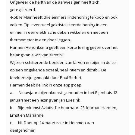
Ongeveer de helft van de aanwezigen heeft zich
geregistreerd.
-Rob le Mair heeft drie emmers lindehoning te koop en ook
volken. Tip: eventueel gekristalliseerde honing in een
emmer in een elektrische deken wikkelen en met een
thermometer in een doos leggen.
Harmen Hendriksma geeft een korte lezing geven over het
belang van eiwit: van ei tot bij.
Wij zien schitterende beelden van larven en bijen in de cel
op een ongekende schaal, heel intiem en dichtbij. De
beelden zijn gemaakt door Paul Siefert.
Harmen deelt de link in onze appgroep.
a.
Nieuwjaarsbijeenkomst- gehouden in het Bijenhuis 12
januari met een lezing van Jan Luesink
b.
Bijeenkomst Aziatische hoornaar- 23 februari Harmen,
Ernst en Marianne.
c.
NL-Doet-op 14 maart is er in Hemmen aan
deelgenomen.