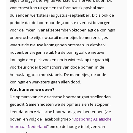
eitjes te leggen, terwijl de werksters al het werk doen. Dit
zomernest kan uitgroeien tot formaat skippybal met
duizenden werksters (augustus -september). Dit is ook de
periode dat de hoornaar de grootste overlast bezorgen
voor de imkerij. Vanaf september/oktober legt de koningin
onbevruchte eitjes waaruit mannetjes komen en eitjes
waaruit de nieuwe koninginnen ontstaan. In oktober/
november vliegen ze uit. Na de paring zal de nieuwe
koningin een plek zoeken om in winterslaap te gaan bij
voorkeur onder boomschors van dode bomen, in de
humuslaag, of in houtstapels. De mannetjes, de oude
koningin en werksters gaan allen dood.
Wat kunnen we doen?
De opmars van de Aziatische hoornaar gaat sneller dan
gedacht. Samen moeten we de opmars zien te stoppen.
Leer daarom Aziatische hoornaars goed herkennen (zie
boven) en volg de Facebookgroep “
Opsporing Aziatische
hoornaar Nederland
” om op de hoogte te blijven van