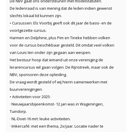
De NBV gaat ons ondersteunen met modelstatuten.
De ledenraad is van mening dat de leden indien gewenst
slechts lokaal lid kunnen zijn.
• Cursussen: Els Voorbij geeft ook dit jaar de basis- en de
voortgezette cursus.
Harmen en Delphine, plus Pim en Tineke hebben volken
voor de cursus beschikbaar gesteld. Dit omdat veel volken
van Louis ten onder zijn gegaan aan wespen.
Het bestuur hoop dat iemand uit onze vereniging de
lerarencursus wil gaan volgen. De Rijnstreek, maar ook de
NBV, sponsoren deze opleiding.
De vraag wordt gesteld of wij hierin samenwerken met
buurverenigingen.
• Activiteiten voor 2025:
· Nieuwjaarsbijeenkomst- 12 jan was in Wageningen,
Tuindorp.
· NL-Doet-16 mrt: leuke activiteiten.
· Imkercafé: met een thema, 2x/jaar. Locatie nader te