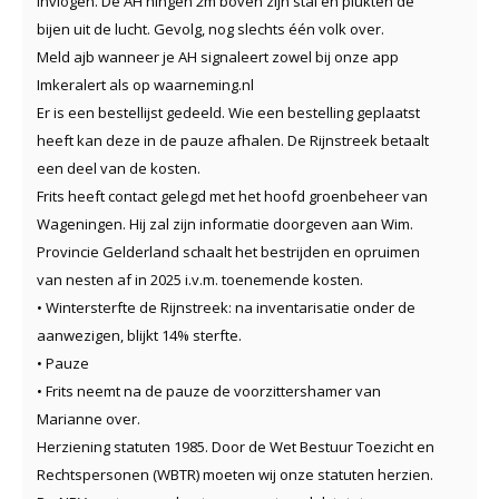
invlogen. De AH hingen 2m boven zijn stal en plukten de
bijen uit de lucht. Gevolg, nog slechts één volk over.
Meld ajb wanneer je AH signaleert zowel bij onze app
Imkeralert als op waarneming.nl
Er is een bestellijst gedeeld. Wie een bestelling geplaatst
heeft kan deze in de pauze afhalen. De Rijnstreek betaalt
een deel van de kosten.
Frits heeft contact gelegd met het hoofd groenbeheer van
Wageningen. Hij zal zijn informatie doorgeven aan Wim.
Provincie Gelderland schaalt het bestrijden en opruimen
van nesten af in 2025 i.v.m. toenemende kosten.
• Wintersterfte de Rijnstreek: na inventarisatie onder de
aanwezigen, blijkt 14% sterfte.
• Pauze
• Frits neemt na de pauze de voorzittershamer van
Marianne over.
Herziening statuten 1985. Door de Wet Bestuur Toezicht en
Rechtspersonen (WBTR) moeten wij onze statuten herzien.