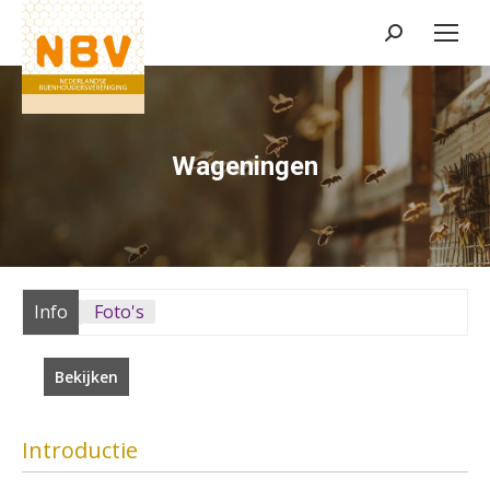
Zoeken:
Wageningen
Info
Foto's
Bekijken
Introductie