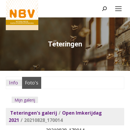
Zoeken:
Teteringen
Info
Foto's
Mijn galerij
Teteringen's galerij
/
Open Imkerijdag
2021
/
20210828_170014