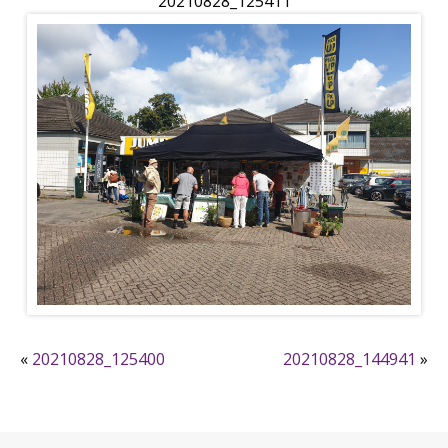
20210828_125411
«
20210828_125400
20210828_144941
»