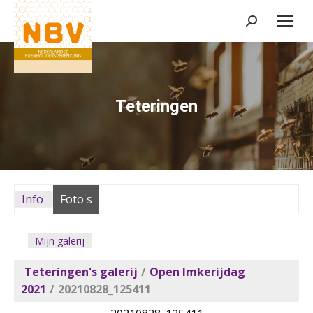
Zoeken:
Teteringen
Info
Foto's
Mijn galerij
Teteringen's galerij
/
Open Imkerijdag
2021
/
20210828_125411