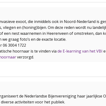
invasieve exoot, die inmiddels ook in Noord-Nederland is ge
s, vliegen en (honing)bijen. Om deze reden wordt nu landelij
of een nest waarnemen in Heerenveen of omstreken, dan ku
we graag foto’s en de exacte locatie.
er 06 3004 1722
tische hoornaar is te vinden via
de E-learning van het VBI
e
 hoornaar
verzorgd.
 organiseert de Nederlandse Bijenvereniging haar jaarlijks
 diverse activiteiten voor het publiek.