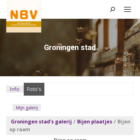
Zoeken:
Groningen stad
Info
Foto's
Mijn galerij
Groningen stad's galerij
/
Bijen plaatjes
/
Bijen
op raam