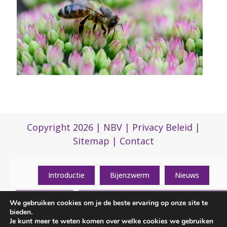
Copyright 2026 |
NBV
|
Privacy Beleid
|
Sitemap
|
Contact
Introductie
Bijenzwerm
Nieuws
Activiteiten
Algemene informatie over de vereniging
We gebruiken cookies om je de beste ervaring op onze site te
(0)317 422 422
bieden.
Je kunt meer te weten komen over welke cookies we gebruiken
Contactgegevens