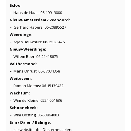
Exloo:
– Hans de Haas: 06-19919000
Nieuw-Amsterdam / Veenoord:
– Gerhard Habers: 06-20895527
Weerdinge:
– Arjan Bouwhuis: 06-25023476
Nieuw-Weerdinge:
– Willem Boer: 06-21418675
Valthermond:
– Mans Onrust: 06-37034358
Weiteveen:
– Ramon Meems: 06-15139432
Wachtum:
– Wim de Kleine: 0524-551636
Schoonebeek:
– Wim Oosting: 06-53864003
Erm / Dalen / Balinge:
– zie website afd. Oosterhesselen: