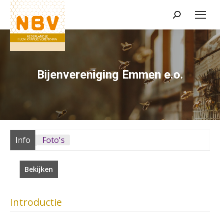
Zoeken:
Bijenvereniging Emmen e.o.
Info
Foto's
Bekijken
Introductie