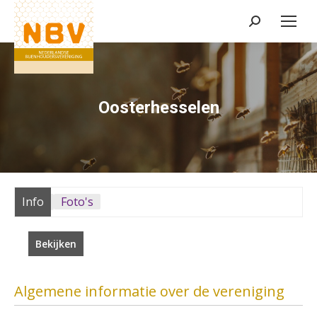
Zoeken:
Oosterhesselen
Info
Foto's
Bekijken
Algemene informatie over de vereniging