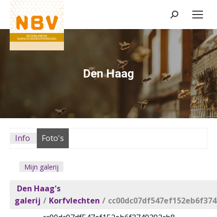
Zoeken:
Den Haag
Info
Foto's
Mijn galerij
Den Haag's
galerij
/
Korfvlechten
/
cc00dc07df547ef152eb6f374