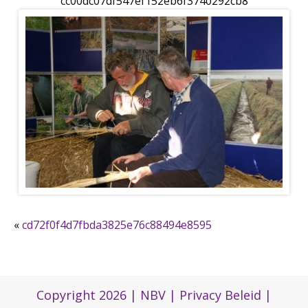
cc00dc07df547ef152eb6f3740292cb8
«
cd72f0f4d7fbda3825e76c88494e8595
Copyright 2026 |
NBV
|
Privacy Beleid
|