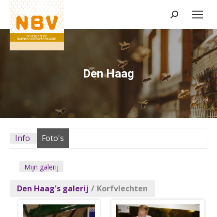
Zoeken:
Den Haag
Info
Foto's
Mijn galerij
Den Haag's galerij
/
Korfvlechten