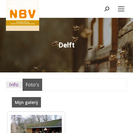
Zoeken:
Delft
Info
Foto's
Mijn galerij