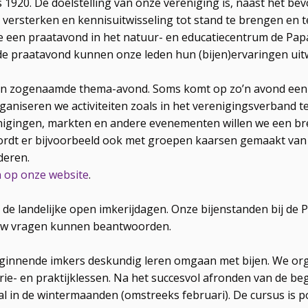
1920. De doelstelling van onze vereniging is, naast het bevo
versterken en kennisuitwisseling tot stand te brengen en t
en praatavond in het natuur- en educatiecentrum de Papave
 de praatavond kunnen onze leden hun (bijen)ervaringen ui
een zogenaamde thema-avond. Soms komt op zo’n avond een 
aniseren we activiteiten zoals in het verenigingsverband t
nigingen, markten en andere evenementen willen we een bre
ordt er bijvoorbeeld ook met groepen kaarsen gemaakt van 
deren.
n op onze website
.
 de landelijke open imkerijdagen. Onze bijenstanden bij de
e uw vragen kunnen beantwoorden.
beginnende imkers deskundig leren omgaan met bijen. We or
ie- en praktijklessen. Na het succesvol afronden van de be
l in de wintermaanden (omstreeks februari). De cursus is po