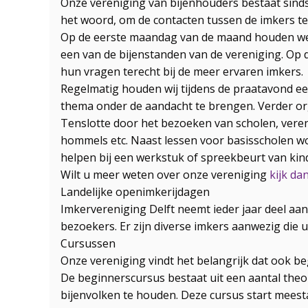
Onze vereniging van bijenhouders bestaat sinds 
het woord, om de contacten tussen de imkers te 
Op de eerste maandag van de maand houden we e
een van de bijenstanden van de vereniging. Op
hun vragen terecht bij de meer ervaren imkers.
Regelmatig houden wij tijdens de praatavond 
thema onder de aandacht te brengen. Verder org
Tenslotte door het bezoeken van scholen, vere
hommels etc. Naast lessen voor basisscholen w
helpen bij een werkstuk of spreekbeurt van kin
Wilt u meer weten over onze vereniging
kijk da
Landelijke openimkerijdagen
Imkervereniging Delft neemt ieder jaar deel aan
bezoekers. Er zijn diverse imkers aanwezig di
Cursussen
Onze vereniging vindt het belangrijk dat ook 
De beginnerscursus bestaat uit een aantal theor
bijenvolken te houden. Deze cursus start meesta