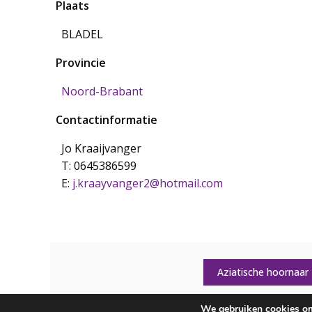
Plaats
BLADEL
Provincie
Noord-Brabant
Contactinformatie
Jo Kraaijvanger
T: 0645386599
E:
j.kraayvanger2@hotmail.com
Aziatische hoornaar
We gebruiken cookies om 