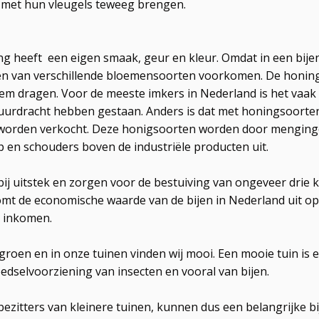
en met hun vleugels teweeg brengen.
g heeft een eigen smaak, geur en kleur. Omdat in een bijenv
len van verschillende bloemensoorten voorkomen. De honing
oem dragen. Voor de meeste imkers in Nederland is het vaak
uurdracht hebben gestaan. Anders is dat met honingsoorten
worden verkocht. Deze honigsoorten worden door menginge
 en schouders boven de industriële producten uit.
 bij uitstek en zorgen voor de bestuiving van ongeveer dri
omt de economische waarde van de bijen in Nederland uit op o
l inkomen.
oen en in onze tuinen vinden wij mooi. Een mooie tuin is 
edselvoorziening van insecten en vooral van bijen.
zitters van kleinere tuinen, kunnen dus een belangrijke bi