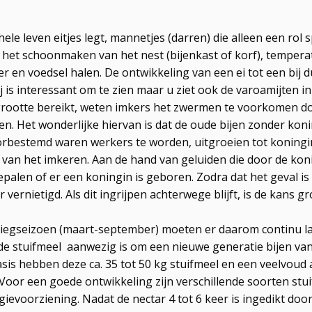
hele leven eitjes legt, mannetjes (darren) die alleen een rol
r het schoonmaken van het nest (bijenkast of korf), tempera
er en voedsel halen. De ontwikkeling van een ei tot een bij d
ij is interessant om te zien maar u ziet ook de varoamijten in 
le grootte bereikt, weten imkers het zwermen te voorkomen 
en. Het wonderlijke hiervan is dat de oude bijen zonder koni
oorbestemd waren werkers te worden, uitgroeien tot koningi
nt van het imkeren. Aan de hand van geluiden die door de k
len of er een koningin is geboren. Zodra dat het geval is 
rnietigd. Als dit ingrijpen achterwege blijft, is de kans g
e vliegseizoen (maart-september) moeten er daarom continu 
ende stuifmeel aanwezig is om een nieuwe generatie bijen v
sis hebben deze ca. 35 tot 50 kg stuifmeel en een veelvoud a
 Voor een goede ontwikkeling zijn verschillende soorten stu
rgievoorziening. Nadat de nectar 4 tot 6 keer is ingedikt do