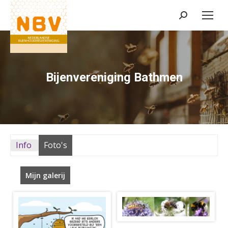
Zoeken:
Bijenvereniging Bathmen
Info
Foto's
Mijn galerij