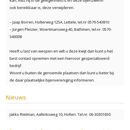
kan, mits hij in de gelegenheid is en deze bijenzwerm
ook bereikbaar is, deze verwijderen.
– Jaap Borren, Holterweg 125A, Lettele, tel.nr 0570-543810
– Jürgen Pleizier, Woertmansweg 40, Bathmen, tel.nr. 0570-
540008
Heeft u last van wespen en wilt u deze kwijt dan kunt u het
best contact opnemen met een hiervoor gespecialiseerd
bedrijf.
Woont u buiten de genoemde plaatsen dan kunt u beter bij
de daar plaatselijke bijenvereniging informeren.
Nieuws
Jakko Rietman, Aaltinksweg 10, Holten. Tel.nr. 06-30301650