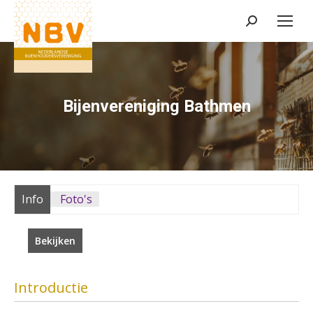
Zoeken:
Bijenvereniging Bathmen
Info
Foto's
Bekijken
Introductie