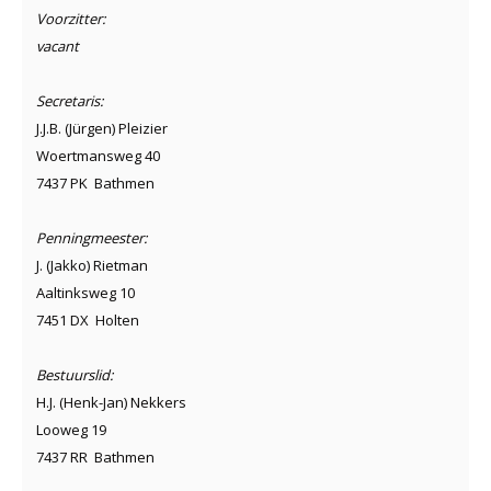
Voorzitter:
vacant
Secretaris:
J.J.B. (Jürgen) Pleizier
Woertmansweg 40
7437 PK Bathmen
Penningmeester:
J. (Jakko) Rietman
Aaltinksweg 10
7451 DX Holten
Bestuurslid:
H.J. (Henk-Jan) Nekkers
Looweg 19
7437 RR Bathmen