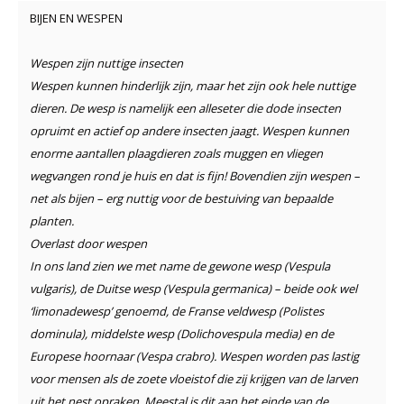
BIJEN EN WESPEN
Wespen zijn nuttige insecten
Wespen kunnen hinderlijk zijn, maar het zijn ook hele nuttige
dieren. De wesp is namelijk een alleseter die dode insecten
opruimt en actief op andere insecten jaagt. Wespen kunnen
enorme aantallen plaagdieren zoals muggen en vliegen
wegvangen rond je huis en dat is fijn! Bovendien zijn wespen –
net als bijen – erg nuttig voor de bestuiving van bepaalde
planten.
Overlast door wespen
In ons land zien we met name de gewone wesp (Vespula
vulgaris), de Duitse wesp (Vespula germanica) – beide ook wel
‘limonadewesp’ genoemd, de Franse veldwesp (Polistes
dominula), middelste wesp (Dolichovespula media) en de
Europese hoornaar (Vespa crabro). Wespen worden pas lastig
voor mensen als de zoete vloeistof die zij krijgen van de larven
uit het nest opraken. Meestal is dit aan het einde van de