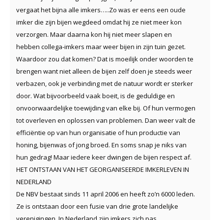
vergaat het bijna alle imkers…..Zo was er eens een oude
imker die zijn bijen wegdeed omdat hij ze niet meer kon
verzorgen. Maar daarna kon hij niet meer slapen en
hebben collega-imkers maar weer bijen in zijn tuin gezet.
Waardoor zou dat komen? Dat is moeilijk onder woorden te
brengen want niet alleen de bijen zelf doen je steeds weer
verbazen, ook je verbinding met de natuur wordt er sterker
door. Wat bijvoorbeeld vaak boeit, is de geduldige en
onvoorwaardelijke toewijding van elke bij. Of hun vermogen
tot overleven en oplossen van problemen. Dan weer valt de
efficiëntie op van hun organisatie of hun productie van
honing, bijenwas of jong broed. En soms snap je niks van
hun gedrag! Maar iedere keer dwingen de bijen respect af.
HET ONTSTAAN VAN HET GEORGANISEERDE IMKERLEVEN IN
NEDERLAND
De
NBV
bestaat sinds 11 april 2006 en heeft zo’n 6000 leden.
Ze is ontstaan door een fusie van drie grote landelijke
verenigingen. In Nederland zijn imkers zich pas