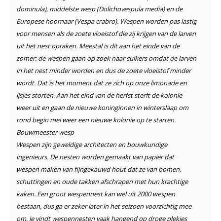
dominula), middelste wesp (Dolichovespula media) en de
Europese hoornaar (Vespa crabro). Wespen worden pas lastig
voor mensen als de zoete vloeistof die zij krijgen van de larven
uit het nest opraken. Meestal is dit aan het einde van de
zomer: de wespen gaan op zoek naar suikers omdat de larven
in het nest minder worden en dus de zoete vloeistof minder
wordt. Dat is het moment dat ze zich op onze limonade en
ijsjes storten. Aan het eind van de herfst sterft de kolonie
weer uit en gaan de nieuwe koninginnen in winterslaap om
rond begin mei weer een nieuwe kolonie op te starten.
Bouwmeester wesp
Wespen zijn geweldige architecten en bouwkundige
ingenieurs. De nesten worden gemaakt van papier dat
wespen maken van fijngekauwd hout dat ze van bomen,
schuttingen en oude takken afschrapen met hun krachtige
kaken. Een groot wespennest kan wel uit 2000 wespen
bestaan, dus ga er zeker later in het seizoen voorzichtig mee
om. Je vindt wespennesten vaak hangend op droge plekjes