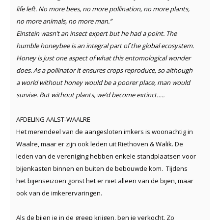
life left. No more bees, no more pollination, no more plants,
no more animals, no more man.”
Einstein wasn’t an insect expert but he had a point. The
humble honeybee is an integral part of the global ecosystem.
Honey is just one aspect of what this entomological wonder
does. As a pollinator it ensures crops reproduce, so although
a world without honey would be a poorer place, man would
survive. But without plants, we’d become extinct…..
AFDELING AALST-WAALRE
Het merendeel van de aangesloten imkers is woonachtig in
Waalre, maar er zijn ook leden uit Riethoven & Walik. De
leden van de vereniging hebben enkele standplaatsen voor
bijenkasten binnen en buiten de bebouwde kom. Tijdens
het bijenseizoen gonst het er niet alleen van de bijen, maar
ook van de imkerervaringen.
Als de bijen je in de greep krijgen, ben je verkocht. Zo