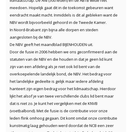
lidmaatschap. De ANI (500 leden) en de ABTB wilde niet
meedoen. Hopelijk gaat dit in de toekomst gebeuren want
eendracht maakt macht. Inmiddels is dit al gebleken want de
NBV wordt bijvoorbeeld gehoord in de Tweede Kamer.
In Noord-Brabant zijn bijna alle dorpen en steden
aangesloten bij de NBV.
De NBV geeft het maandblad BIJENHOUDEN uit.
Door de fusie in 2006 hebben we ons geconfirmeerd aan de
statuten van de NBV en die houden in dat je geen lid kunt
zijn van een afdeling als je niet ook lid bent van de
overkoepelende landelijk bond, de NBV. Het bedrag voor
het landelijke gedeelte is gelijk maar iedere afdeling
hanteert zijn eigen bedrag voor het lidmaatschap. Hierdoor
lijkt het alsof je van twee verschillende clubs lid bent maar
dat is niet zo. Je kunt het vergelijken met de KNVB
(voetbalbond). Met de fusie is de contributie voor onze
leden flink omhoog gegaan. Dit komt omdat onze contributie
kunstmatig laag gehouden werd doordat de NCB een zeer