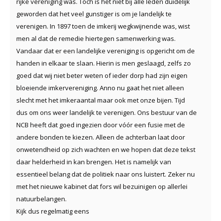
rijke vereniging was. Toch is het niet bij alle leden duidelijk
geworden dat het veel gunstiger is om je landelijk te
verenigen. In 1897 toen de imkerij wegkwijnende was, wist
men al dat de remedie hiertegen samenwerking was.
Vandaar dat er een landelijke vereniging is opgericht om de
handen in elkaar te slaan. Hierin is men geslaagd, zelfs zo
goed dat wij niet beter weten of ieder dorp had zijn eigen
bloeiende imkervereniging. Anno nu gaat het niet alleen
slecht met het imkeraantal maar ook met onze bijen. Tijd
dus om ons weer landelijk te verenigen. Ons bestuur van de
NCB heeft dat goed ingezien door vóór een fusie met de
andere bonden te kiezen. Alleen de achterban laat door
onwetendheid op zich wachten en we hopen dat deze tekst
daar helderheid in kan brengen. Het is namelijk van
essentieel belang dat de politiek naar ons luistert. Zeker nu
met het nieuwe kabinet dat fors wil bezuinigen op allerlei
natuurbelangen.
Kijk dus regelmatig eens