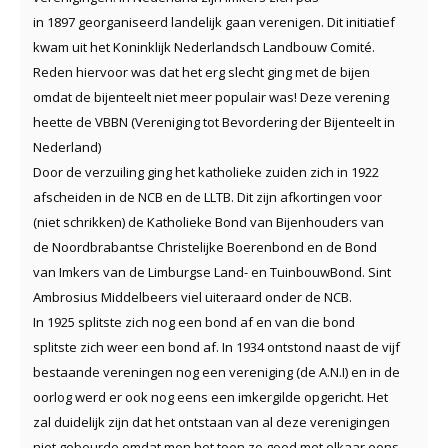
in
1897
georganiseerd landelijk gaan verenigen. Dit initiatief
kwam uit het Koninklijk Nederlandsch Landbouw Comité.
Reden hiervoor was dat het erg slecht ging met de bijen
omdat de bijenteelt niet meer populair was! Deze verening
heette de
VBBN
(Vereniging tot Bevordering der Bijenteelt in
Nederland)
Door de verzuiling ging het katholieke zuiden zich in 1922
afscheiden in de
NCB
en de
LLTB
. Dit zijn afkortingen voor
(niet schrikken) de Katholieke Bond van Bijenhouders van
de
N
oordbrabantse
C
hristelijke
B
oerenbond en de Bond
van Imkers van de
L
imburgse
L
and- en
T
uinbouw
B
ond. Sint
Ambrosius Middelbeers viel uiteraard onder de NCB.
In 1925 splitste zich nog een bond af en van die bond
splitste zich weer een bond af. In 1934 ontstond naast de vijf
bestaande vereningen nog een vereniging (de A.N.I) en in de
oorlog werd er ook nog eens een imkergilde opgericht. Het
zal duidelijk zijn dat het ontstaan van al deze verenigingen
niet gebeurde omdat men het toen zo goed met elkaar eens