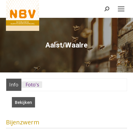
Zoeken:
Aalst/Waalre
Info
Foto's
Bekijken
Bijenzwerm