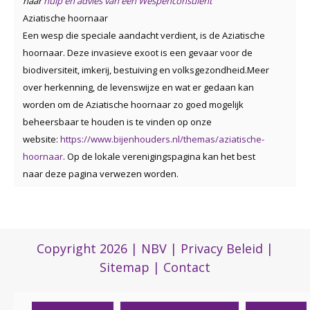
naar
hulp en advies van een Wespenconsulent
Aziatische hoornaar
Een wesp die speciale aandacht verdient, is de Aziatische
hoornaar. Deze invasieve exoot
is een gevaa
r voor de
biodiversiteit, imkerij, bestuiving en volksgezondheid.
Meer
over herkenning, de levenswijze en wat er gedaan kan
worden om de Aziatische hoornaar zo goed mogelijk
beheersbaar te houden is te vinden op onze
website:
https://www.bijenhouders.nl/themas/aziatische-
hoornaar
. Op de lokale verenigingspagina kan het best
naar deze pagina verwezen worden.
Copyright 2026 |
NBV
|
Privacy Beleid
|
Sitemap
|
Contact