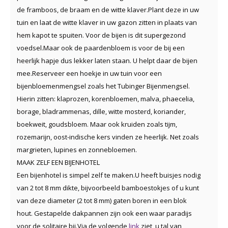
de framboos, de braam en de witte klaver.Plant deze in uw
tuin en laat de witte klaver in uw gazon zitten in plaats van
hem kapot te spuiten. Voor de bijen is dit supergezond
voedsel.Maar ook de paardenbloem is voor de bij een
heerlijk hapje dus lekker laten staan. U helpt daar de bijen
mee.Reserveer een hoekje in uw tuin voor een
bijenbloemenmengsel zoals het Tubinger Bijenmengsel.
Hierin zitten: klaprozen, korenbloemen, malva, phaecelia,
borage, bladrammenas, dille, witte mosterd, koriander,
boekweit, goudsbloem. Maar ook kruiden zoals tijm,
rozemarijn, oost-indische kers vinden ze heerlijk. Net zoals
margrieten, lupines en zonnebloemen.
MAAK ZELF EEN BIJENHOTEL
Een bijenhotel is simpel zelf te maken.U heeft buisjes nodig
van 2 tot 8 mm dikte, bijvoorbeeld bamboestokjes of u kunt
van deze diameter (2 tot 8 mm) gaten boren in een blok
hout. Gestapelde dakpannen zijn ook een waar paradijs
voor de solitaire bij.Via de volgende
link
ziet u tal van