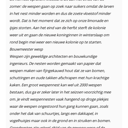
zomer: de wespen gaan op zoek naar suikers omdat de larven
in het nest minder worden en dus de zoete vloeistof minder
wordt. Dat is het moment dat ze zich op onze limonade en
ijsjes storten. Aan het eind van de herfst sterft de kolonie
weer uit en gaan de nieuwe koninginnen in winterslaap om
rond begin mei weer een nieuwe kolonie op te starten.
Bouwmeester wesp
Wespen zijn geweldige architecten en bouwkundige
ingenieurs. De nesten worden gemaakt van papier dat
wespen maken van fijngekauwd hout dat ze van bomen,
schuttingen en oude takken afschrapen met hun krachtige
kaken. Een groot wespennest kan wel uit 2000 wespen
bestaan, dus ga er zeker later in het seizoen voorzichtig mee
om. Je vindt wespennesten vaak hangend op droge plekjes
waar de wespen ongestoord hun gang kunnen gaan, zoals
onder het dak van schuurtjes, langs een dakkapel, in
vogelhuisjes maar ook in de grond en in struiken en bomen.
Grondnesten zijn vrijwel altijd van de gewone wesp of de