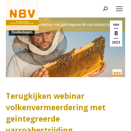
Zoeken:
Nieuws
nov
8
Studiedagen
2023
Terugkijken webinar
volkenvermeerdering met
geïntegreerde
varroabestrijding