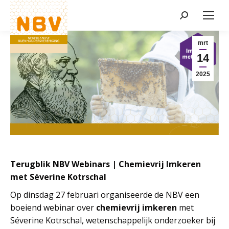
Zoeken:
Nieuws
mrt
14
2025
Terugblik NBV Webinars | Chemievrij Imkeren
met Séverine Kotrschal
Op dinsdag 27 februari organiseerde de NBV een
boeiend webinar over
chemievrij imkeren
met
Séverine Kotrschal, wetenschappelijk onderzoeker bij