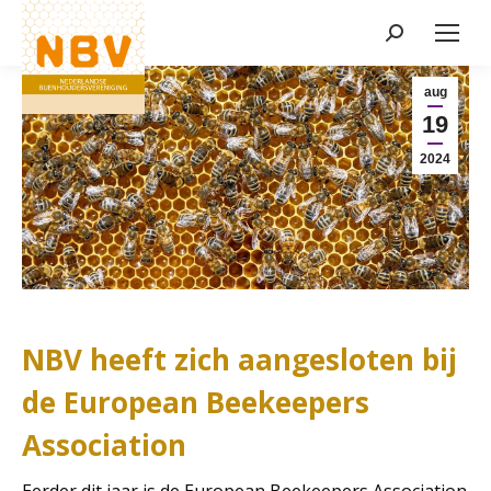
Zoeken:
Nieuws
aug
19
2024
NBV heeft zich aangesloten bij
de European Beekeepers
Association