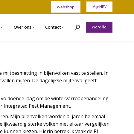
Webshop
MijnNBV
Over ons
Contact
Word lid
Zoeken:
mijtbesmetting in bijenvolken vast te stellen. In
allen mijten. De dagelijkse mijtenval geeft
en voldoende laag om de wintervarroabehandeling
or Integrated Pest Management.
eren. Mijn bijenvolken worden al jaren helemaal
lijkwaardig sterke volken met elkaar vergelijken.
e kunnen kiezen. Hierin betrek ik vaak de F1