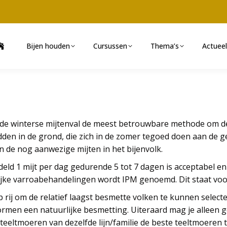
Bijen houden
Cursussen
Thema’s
Actueel
n de winterse mijtenval de meest betrouwbare methode om de 
den in de grond, die zich in de zomer tegoed doen aan de gev
 de nog aanwezige mijten in het bijenvolk.
eld 1 mijt per dag gedurende 5 tot 7 dagen is acceptabel 
ijke varroabehandelingen wordt IPM genoemd. Dit staat vo
p rij om de relatief laagst besmette volken te kunnen select
rmen een natuurlijke besmetting. Uiteraard mag je alleen ge
eeltmoeren van dezelfde lijn/familie de beste teeltmoeren t