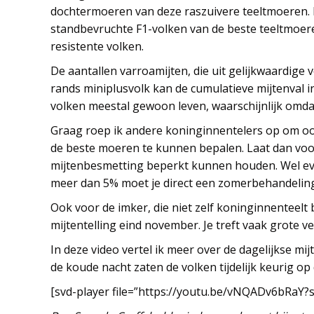
dochtermoeren van deze raszuivere teeltmoeren. Do
standbevruchte F1-volken van de beste teeltmoeren
resistente volken.
De aantallen varroamijten, die uit gelijkwaardige
rands miniplusvolk kan de cumulatieve mijtenval i
volken meestal gewoon leven, waarschijnlijk omdat
Graag roep ik andere koninginnentelers op om oo
de beste moeren te kunnen bepalen. Laat dan voor
mijtenbesmetting beperkt kunnen houden. Wel even
meer dan 5% moet je direct een zomerbehandeling
Ook voor de imker, die niet zelf koninginnenteelt 
mijtentelling eind november. Je treft vaak grote 
In deze video vertel ik meer over de dagelijkse m
de koude nacht zaten de volken tijdelijk keurig op 
[svd-player file=”https://youtu.be/vNQADv6bRaY