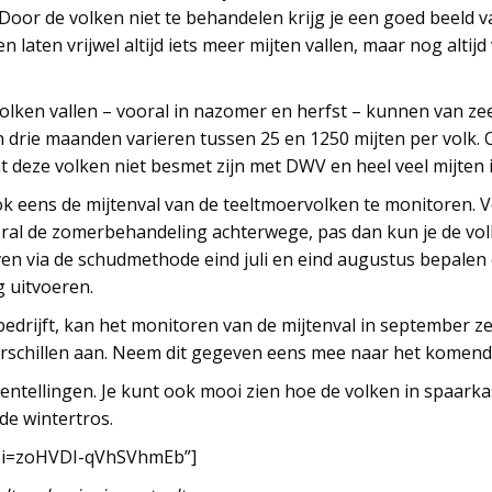
or de volken niet te behandelen krijg je een goed beeld va
 laten vrijwel altijd iets meer mijten vallen, maar nog alti
 volken vallen – vooral in nazomer en herfst – kunnen van z
n drie maanden varieren tussen 25 en 1250 mijten per volk. 
 deze volken niet besmet zijn met DWV en heel veel mijten i
k eens de mijtenval van de teeltmoervolken te monitoren. 
al de zomerbehandeling achterwege, pas dan kun je de volk
 via de schudmethode eind juli en eind augustus bepalen of
 uitvoeren.
bedrijft, kan het monitoren van de mijtenval in september ze
verschillen aan. Neem dit gegeven eens mee naar het komend
ijtentellingen. Je kunt ook mooi zien hoe de volken in spaa
de wintertros.
?si=zoHVDI-qVhSVhmEb”]