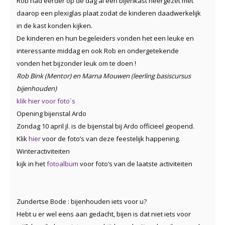
Rob had eerder op de dag al een bijenkast neergezet met
daarop een plexiglas plaat zodat de kinderen daadwerkelijk
in de kast konden kijken.
De kinderen en hun begeleiders vonden het een leuke en
interessante middag en ook Rob en ondergetekende
vonden het bijzonder leuk om te doen !
Rob Bink (Mentor) en Marna Mouwen (leerling basiscursus
bijenhouden
)
klik hier voor foto´s
Opening bijenstal Ardo
Zondag 10 april jl. is de bijenstal bij Ardo officieel geopend.
Klik
hier
voor de foto’s van deze feestelijk happening.
W
interactiviteiten
kijk in het
fotoalbum
voor foto’s van de laatste activiteiten
Zundertse Bode : bijenhouden iets voor u?
Hebt u er wel eens aan gedacht, bijen is dat niet iets voor