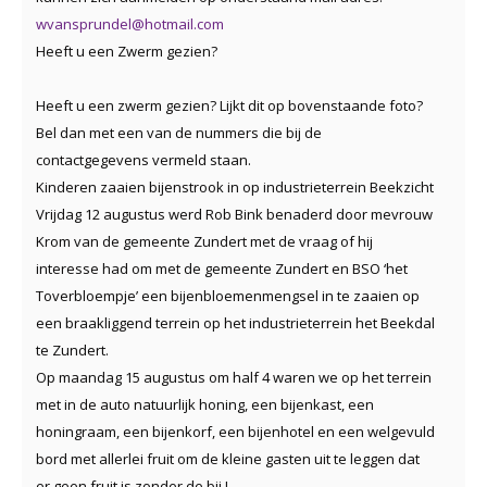
wvansprundel@hotmail.com
Heeft u een Zwerm gezien?
Heeft u een zwerm gezien? Lijkt dit op bovenstaande foto?
Bel dan met een van de nummers die bij de
contactgegevens vermeld staan.
K
inderen zaaien bijenstrook in op industrieterrein Beekzicht
Vrijdag 12 augustus werd Rob Bink benaderd door mevrouw
Krom van de gemeente Zundert
met de vraag of hij
interesse had om met de gemeente Zundert en BSO ‘het
Toverbloempje’ een bijenbloemenmengsel in te zaaien op
een braakliggend terrein op het industrieterrein het Beekdal
te Zundert.
Op maandag 15 augustus om half 4 waren we op het terrein
met in de auto
natuurlijk honing, een bijenkast, een
honingraam, een bijenkorf, een bijenhotel en een welgevuld
bord met allerlei fruit om de kleine gasten uit te leggen dat
er geen fruit is zonder de bij !