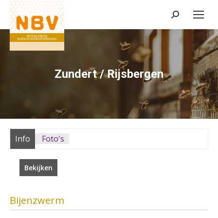
Zoeken:
Zundert / Rijsbergen
Info
Foto's
Bekijken
Bijenzwerm