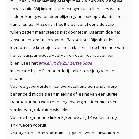
mij?, ben ik daar niet erg veel tijd mee kwijt en kan ik nog wel
op vakantie. Wij imkers kunnen u gerust stellen alles wat u
al deed kan gewoon door blijven gaan, ook op vakantie, het
kan allemaal.
Misschien heeft u eerder al eens de stap
willen zetten maar steeds niet doorgezet. Daarom doe het
gewoon en geef u op voor de Basiscursus Bijenhouden. U
leert dan alle kneepjes van het imkeren en op het einde van
het cursusjaar weet u veel van en over het houden van
bijen. Lees het
artikel uit de Zundertse Bode
Imker café bij de Bijenboerderij – elke 1e vrijdag van de
maand
Voor de gevorderde Imker wordt telkens een onderwerp
behandeld middels een inleiding of lezing van een uurtje.
Daarna kunnen we in een ongedwongen sfeer hier over
verder van gedachten wisselen.
Voor de beginnende Imker kijken we altijd 4 weken terug
en 4 weken vooruit.
Vrijdag zal het dan voornamelijk gaan over het inwinteren