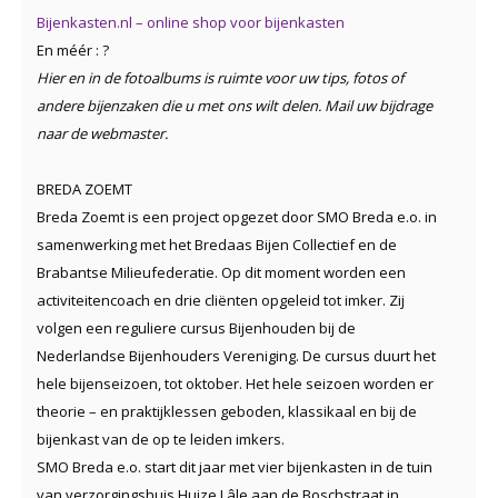
Bijenkasten.nl – online shop voor bijenkasten
En méér : ?
Hier en in de fotoalbums is ruimte voor uw tips, fotos of
andere bijenzaken die u met ons wilt delen. Mail uw bijdrage
naar de webmaster.
BREDA ZOEMT
Breda Zoemt is een project opgezet door SMO Breda e.o. in
samenwerking met het Bredaas Bijen Collectief en de
Brabantse Milieufederatie. Op dit moment worden een
activiteitencoach en drie cliënten opgeleid tot imker. Zij
volgen een reguliere cursus Bijenhouden bij de
Nederlandse Bijenhouders Vereniging. De cursus duurt het
hele bijenseizoen, tot oktober. Het hele seizoen worden er
theorie – en praktijklessen geboden, klassikaal en bij de
bijenkast van de op te leiden imkers.
SMO Breda e.o. start dit jaar met vier bijenkasten in de tuin
van verzorgingshuis Huize Lâle aan de Boschstraat in