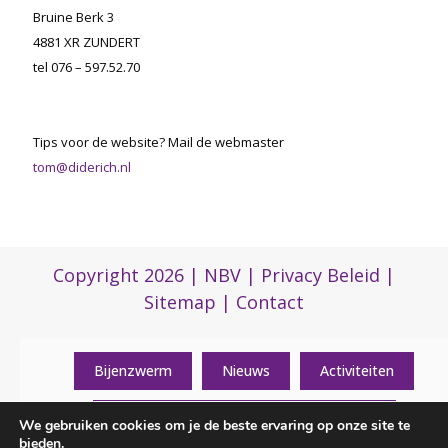
Bruine Berk 3
4881 XR ZUNDERT
tel 076 – 597.52.70
Tips voor de website? Mail de webmaster
tom@diderich.nl
Copyright 2026 |
NBV
|
Privacy Beleid
|
Sitemap
|
Contact
Bijenzwerm
Nieuws
Activiteiten
Algemene informatie over de vereniging
(0)317 422 422
We gebruiken cookies om je de beste ervaring op onze site te
bieden.