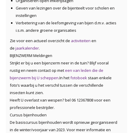
Organiseren open imkerijdagen
Geven van lezingen over de bijenteelt voor scholen en
instellingen
Verbetering van de leefomgeving van bijen d.m.v. acties
i.s.m. andere groene organisaties
Zie voor een actueel overzicht de
activiteiten
en
de
jaarkalender
.
BIJENZWERM Meldingen
Strijkt er bij u een bijenzerm neer in de tuin? Blijf vooral
rustig en neem contact op met
een van leden die de
bijenzwerm bij U scheppen
.In het
fotoboek
staan enkele
foto’s waarbij u het verschil tussen de verschillende
insecten kunt zien.
Heeft U overlast van wespen? bel 06 12367808 voor een
professionele bestrijder.
Cursus bijenhouden
De basiscursus bijenhouden wordt opnieuw georganiseerd
in de winter/voorjaar van 2023. Voor meer informatie en