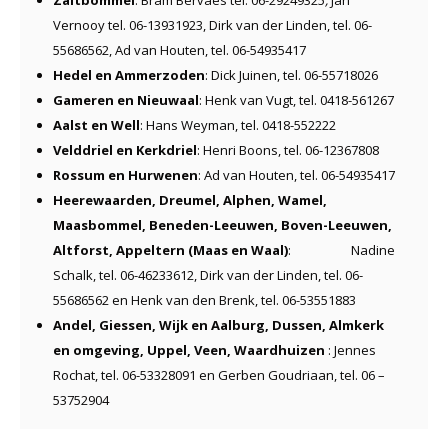
Vernooy tel. 06-13931923, Dirk van der Linden, tel. 06-
55686562, Ad van Houten, tel. 06-54935417
Hedel en Ammerzoden
: Dick Juinen, tel. 06-55718026
Gameren en Nieuwaal
: Henk van Vugt, tel. 0418-561267
Aalst en Well
: Hans Weyman, tel. 0418-552222
Velddriel en Kerkdriel
: Henri Boons, tel. 06-12367808
Rossum en Hurwenen
: Ad van Houten, tel. 06-54935417
Heerewaarden, Dreumel, Alphen, Wamel,
Maasbommel, Beneden-Leeuwen, Boven-Leeuwen,
Altforst, Appeltern (Maas en Waal)
: Nadine
Schalk, tel. 06-46233612, Dirk van der Linden, tel. 06-
55686562 en Henk van den Brenk, tel. 06-53551883
Andel, Giessen, Wijk en Aalburg, Dussen, Almkerk
en omgeving, Uppel, Veen, Waardhuizen
: Jennes
Rochat, tel. 06-53328091 en Gerben Goudriaan, tel. 06 –
53752904