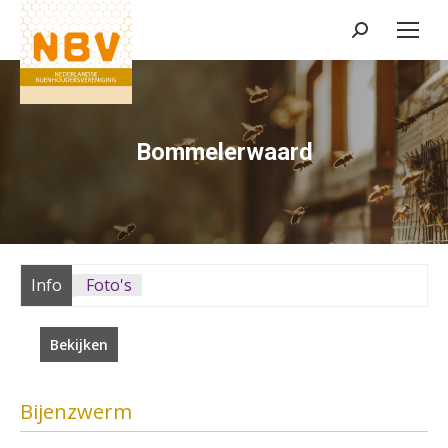
Zoeken:
Bommelerwaard
Info
Foto's
Bekijken
Bijenzwerm