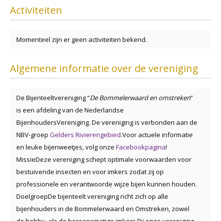
Activiteiten
Momenteel zijn er geen activiteiten bekend.
Algemene informatie over de vereniging
De Bijenteeltvereniging “
De Bommelerwaard en omstreken
”
is een afdeling van de Nederlandse
BijenhoudersVereniging. De vereniging is verbonden aan de
NBV-groep
Gelders Rivierengebied
.Voor actuele informatie
en leuke bijenweetjes, volg onze
Facebookpagina
!
Missie
Deze vereniging schept optimale voorwaarden voor
bestuivende insecten en voor imkers zodat zij op
professionele en verantwoorde wijze bijen kunnen houden.
Doelgroep
De bijenteelt vereniging richt zich op alle
bijenhouders in de Bommelerwaard en Omstreken, zowel
de hobby- als de beroepsmatige imkers.
Bij onze vereniging