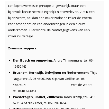
Een bijenzwerm is in principe ongevaarlijk, maar een
bijenvolk kan in het wild eigenlijk niet overleven. Ziet u een
bijenzwerm, bel dan een imker zodat de imker de zwerm
kan “scheppen” en kan onderbrengen in een nieuw
onderkomen. Hier vindt u de contactgegevens van een
imker in uw regio.
Zwermscheppers:
Den Bosch en omgeving
: Andre Timmermans, tel. 06-
12452445
Bruchem, Kerkwijk, Delwijnen en Nederhemert
: Thijs
Nugteren tel. 06-48062298, Gijs van Geffen tel. 06-
55876071, Wim de Weert,
tel. 0418-643063
Poederoijen, Brakel, Zuilichem
: Koos Tromp, tel. 0418-
677134 of Niek Ilmer, tel.06-82091664
Zaltbommel
: Bram Bervaes tel. 06-29249325
,
Jan