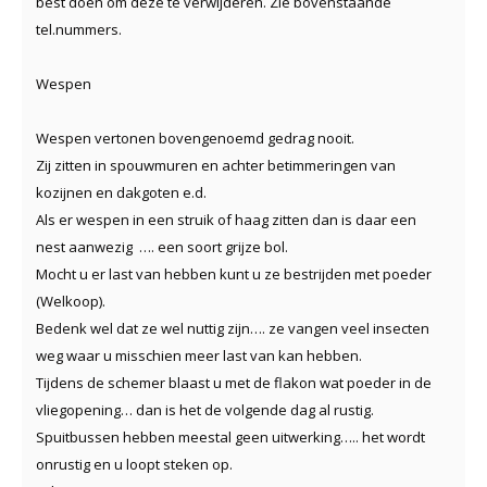
best doen om deze te verwijderen. Zie bovenstaande
tel.nummers.
Wespen
Wespen vertonen bovengenoemd gedrag nooit.
Zij zitten in spouwmuren en achter betimmeringen van
kozijnen en dakgoten e.d.
Als er wespen in een struik of haag zitten dan is daar een
nest aanwezig …. een soort grijze bol.
Mocht u er last van hebben kunt u ze bestrijden met poeder
(Welkoop).
Bedenk wel dat ze wel nuttig zijn…. ze vangen veel insecten
weg waar u misschien meer last van kan hebben.
Tijdens de schemer blaast u met de flakon wat poeder in de
vliegopening… dan is het de volgende dag al rustig.
Spuitbussen hebben meestal geen uitwerking….. het wordt
onrustig en u loopt steken op.