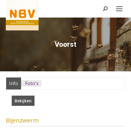
Zoeken:
Voorst
Info
Foto's
Bekijken
Bijenzwerm