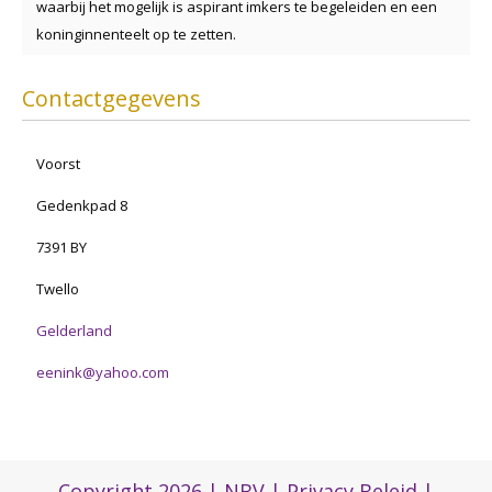
waarbij het mogelijk is aspirant imkers te begeleiden en een
koninginnenteelt op te zetten.
Contactgegevens
Voorst
Gedenkpad 8
7391 BY
Twello
Gelderland
eenink@yahoo.com
Copyright 2026 |
NBV
|
Privacy Beleid
|