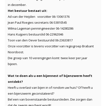
in december.
Het bestuur bestaat uit:
Ad van der Heijden voorzitter 06-13061376
Jean Paul Roegies secretaris 06-53810545
Wilma Lageman penningmeester 06-14280286
Hans Kuijpers bestuurslid 06-22962046
Toon van den Oever bestuurslid 06-23633817
Onze voorzitter is tevens voorzitter van regiogroep Brabant
Noordoost.
Die groep van 10 verenigingen komt twee keer per jaar
bijeen.
Wat te doen als u een bijennest of bijenzwerm heeft
ontdekt?
Heeft u overlast van bijen in of rondom uw huis? Of heeft u
een bijenzwerm geconstateerd?
Bel een van bovenstaande bestuursleden. Die zorgen dan
dat de zwerm geschept wordt!