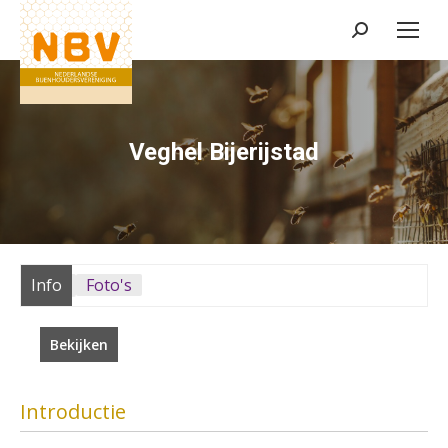
Zoeken:
Veghel Bijerijstad
Info
Foto's
Bekijken
Introductie