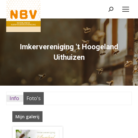
Zoeken:
Imkervereniging 't Hoogeland
Uithuizen
Info
Foto's
Mijn galerij