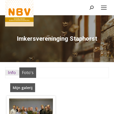
Zoeken:
Imkersvereninging Staphorst
Info
Foto's
Mijn galerij