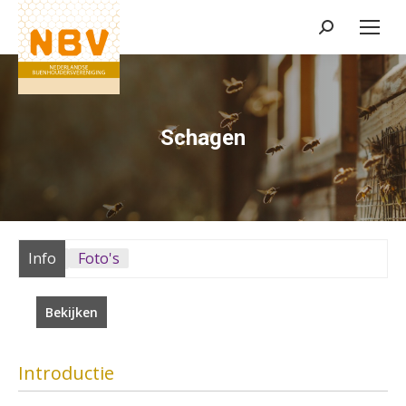
Zoeken:
Schagen
Info
Foto's
Bekijken
Introductie