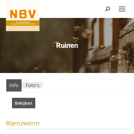
Zoeken:
Ruinen
Info
Foto's
Bekijken
Bijenzwerm