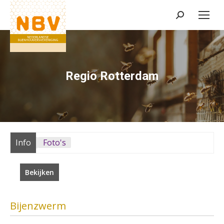
Zoeken:
Regio Rotterdam
Info
Foto's
Bekijken
Bijenzwerm