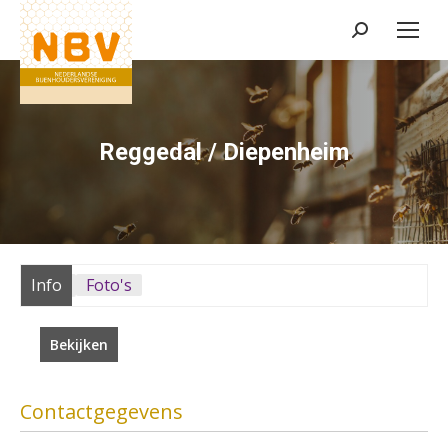
Zoeken:
Reggedal / Diepenheim
Info
Foto's
Bekijken
Contactgegevens