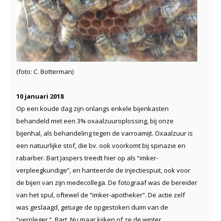
(foto: C. Botterman)
10 januari 2018
Op een koude dag zijn onlangs enkele bijenkasten
behandeld met een 3% oxaalzuuroplossing, bij onze
bijenhal, als behandeling tegen de varroamijt. Oxaalzuur is
een natuurlijke stof, die bv. ook voorkomt bij spinazie en
rabarber. Bart Jaspers treedt hier op als “imker-
verpleegkundige”, en hanteerde de injectiespuit, ook voor
de bijen van zijn medecollega. De fotograaf was de bereider
van het spul, oftewel de “imker-apotheker”. De actie zelf
was geslaagd, getuige de opgestoken duim van de
“verpleger “, Bart. Nu maar kijken of ze de winter