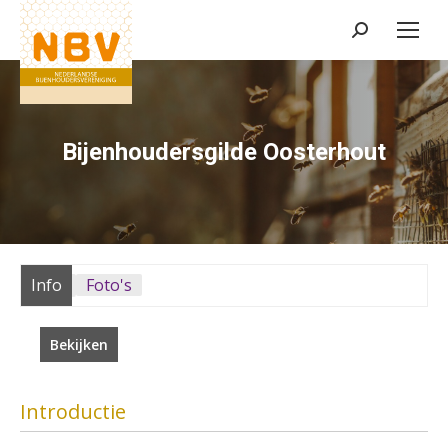
Zoeken:
Bijenhoudersgilde Oosterhout
Info
Foto's
Bekijken
Introductie