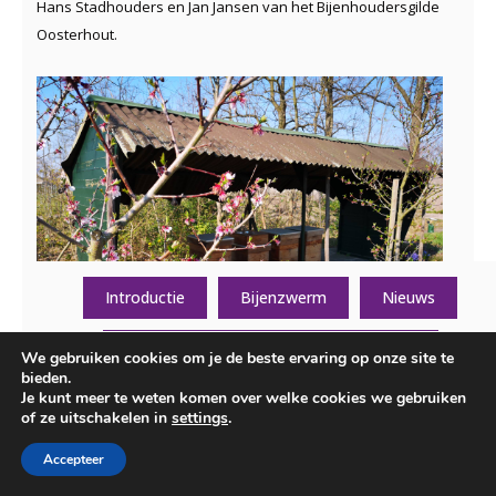
Hans Stadhouders en Jan Jansen van het Bijenhoudersgilde
Oosterhout.
Introductie
Bijenzwerm
Nieuws
Algemene informatie over de vereniging
We gebruiken cookies om je de beste ervaring op onze site te
bieden.
Je kunt meer te weten komen over welke cookies we gebruiken
Contactgegevens
Overige informatie
of ze uitschakelen in
settings
.
12 juli 2015
Bij de bijentuin Buurstede hielden we vandaag de jaarlijkse
Accepteer
Landelijk Open Imkerijdag. Er was veel aanloop en onder