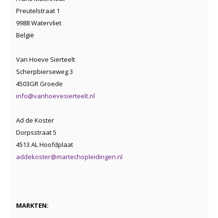
Preutelstraat 1
9988 Watervliet
België
Van Hoeve Sierteelt
Scherpbierseweg 3
4503GR Groede
info@vanhoevesierteelt.nl
Ad de Koster
Dorpsstraat 5
4513 AL Hoofdplaat
addekoster@martechopleidingen.nl
MARKTEN: