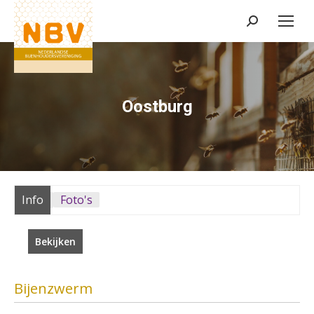
Zoeken:
Oostburg
Info
Foto's
Bekijken
Bijenzwerm