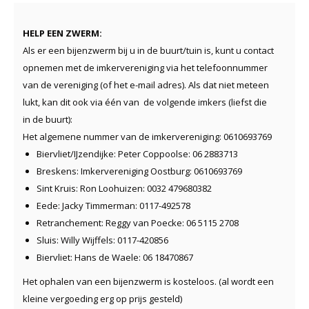
HELP EEN ZWERM:
Als er een bijenzwerm bij u in de buurt/tuin is, kunt u contact
opnemen met de imkervereniging via het telefoonnummer
van de vereniging (of het e-mail adres). Als dat niet meteen
lukt, kan dit ook via één van de volgende imkers (liefst die
in de buurt):
Het algemene nummer van de imkervereniging: 0610693769
Biervliet/IJzendijke: Peter Coppoolse: 06 2883713
Breskens: Imkervereniging Oostburg: 0610693769
Sint Kruis: Ron Loohuizen: 0032 479680382
Eede: Jacky Timmerman: 0117-492578
Retranchement: Reggy van Poecke: 06 5115 2708
Sluis: Willy Wijffels: 0117-420856
Biervliet: Hans de Waele: 06 18470867
Het ophalen van een bijenzwerm is kosteloos. (al wordt een
kleine vergoeding erg op prijs gesteld)