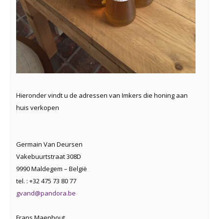
Hieronder vindt u de adressen van Imkers die honing aan
huis verkopen
Germain Van Deursen
Vakebuurtstraat 308D
9990 Maldegem – België
tel. : +32 475 73 80 77
gvand@pandora.be
Frans Maenhout