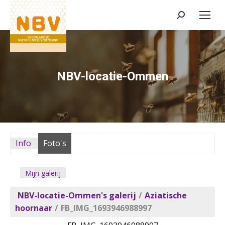
Zoeken:
NBV-locatie-Ommen
Info
Foto's
Mijn galerij
NBV-locatie-Ommen's galerij
/
Aziatische
hoornaar
/
FB_IMG_1693946988997