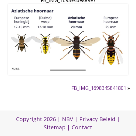
FB_IMG_1693946988997
FB_IMG_1698345841801
»
Copyright 2026 |
NBV
|
Privacy Beleid
|
Sitemap
|
Contact