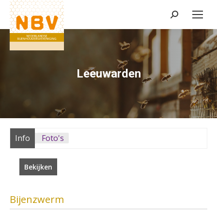
Zoeken:
Leeuwarden
Info
Foto's
Bekijken
Bijenzwerm