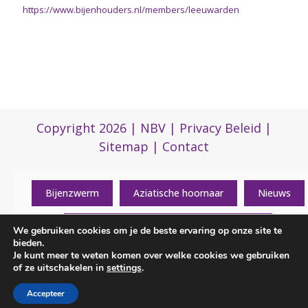
https://www.bijenhouders.nl/members/leeuwarden
Copyright 2026 |
NBV
|
Privacy Beleid
|
Sitemap
|
Contact
Bijenzwerm
Aziatische hoornaar
Nieuws
Algemene informatie over de vereniging
We gebruiken cookies om je de beste ervaring op onze site te
(0)317 422 422
bieden.
Je kunt meer te weten komen over welke cookies we gebruiken
Contactgegevens
of ze uitschakelen in
settings
.
nbvbureau@bijenhouders.nl
Accepteer