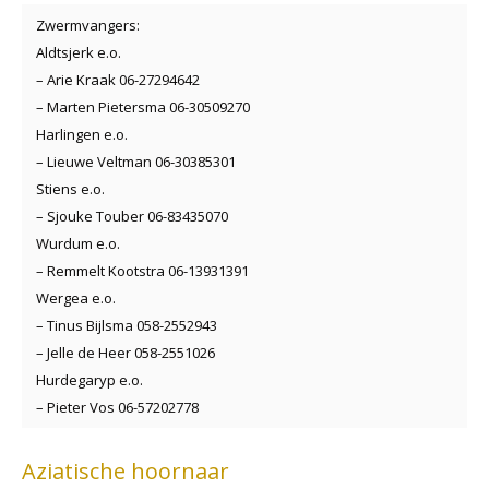
Zwermvangers:
Aldtsjerk e.o.
– Arie Kraak 06-27294642
– Marten Pietersma 06-30509270
Harlingen e.o.
– Lieuwe Veltman 06-30385301
Stiens e.o.
– Sjouke Touber 06-83435070
Wurdum e.o.
– Remmelt Kootstra 06-13931391
Wergea e.o.
– Tinus Bijlsma 058-2552943
– Jelle de Heer 058-2551026
Hurdegaryp e.o.
– Pieter Vos 06-57202778
Aziatische hoornaar