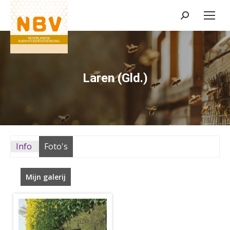
Zoeken:
Laren (Gld.)
Info
Foto's
Mijn galerij