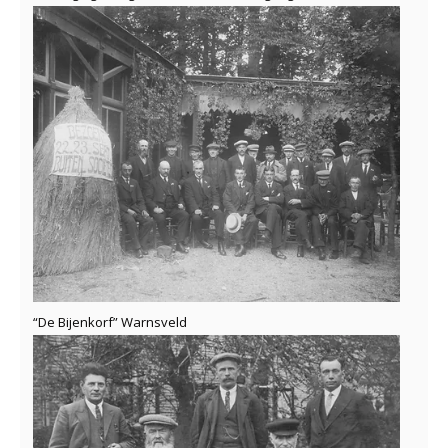
“De Bijenkorf” Warnsveld