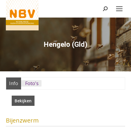
Zoeken:
Hengelo (Gld)
Info
Foto's
Bekijken
Bijenzwerm