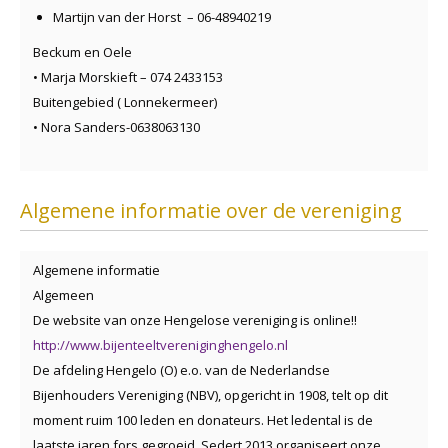
Martijn van der Horst – 06-48940219
Beckum en Oele
• Marja Morskieft – 074 2433153
Buitengebied ( Lonnekermeer)
• Nora Sanders-0638063130
Algemene informatie over de vereniging
Algemene informatie
Algemeen
De website van onze Hengelose vereniging is online!!
http://www.bijenteeltvereniginghengelo.nl
De afdeling Hengelo (O) e.o. van de Nederlandse
Bijenhouders Vereniging (NBV), opgericht in 1908, telt op dit
moment ruim 100 leden en donateurs. Het ledental is de
laatste jaren fors gegroeid. Sedert 2013 organiseert onze