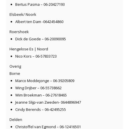
Bertus Pasma – 06-20427193
Elsbeek/ Noork
Albert ten Dam -0642454860
Roershoek
Dick de Goede – 06-20090095
Hengelose Es | Noord
Nico Kors – 06-57833723
Overig
Borne
Marco Moddejonge – 06-39205809
Wing Drijber – 06-55738662
Wim Broekman – 06-27618465
Jeanne Slijp-van Zweden- 0644896947
Cindy Berends – 06-42495255
Delden
Christoffel van Egmond – 06-12416501