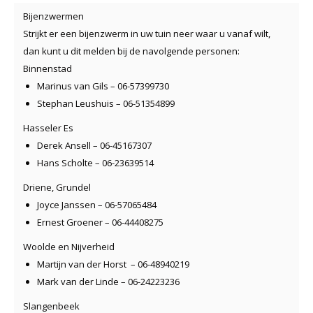
Bijenzwermen
Strijkt er een bijenzwerm in uw tuin neer waar u vanaf wilt,
dan kunt u dit melden bij de navolgende personen:
Binnenstad
Marinus van Gils – 06-57399730
Stephan Leushuis – 06-51354899
Hasseler Es
Derek Ansell – 06-45167307
Hans Scholte – 06-23639514
Driene, Grundel
Joyce Janssen – 06-57065484
Ernest Groener – 06-44408275
Woolde en Nijverheid
Martijn van der Horst – 06-48940219
Mark van der Linde – 06-24223236
Slangenbeek