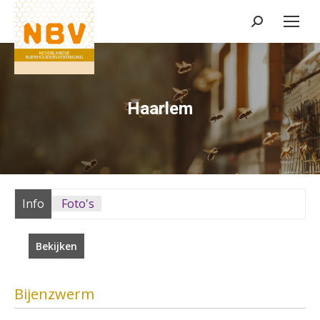
Zoeken:
Haarlem
Info
Foto's
Bekijken
Bijenzwerm