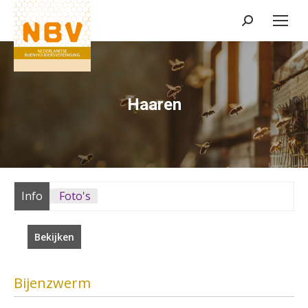
Zoeken:
Haaren
Info
Foto's
Bekijken
Bijenzwerm