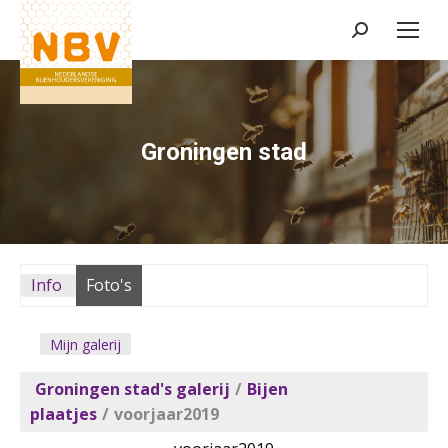
Zoeken:
Groningen stad
Info
Foto's
Mijn galerij
Groningen stad's galerij
/
Bijen
plaatjes
/
voorjaar2019